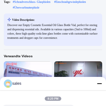
Tags:
#
Schraubverschluss- Glasphiolen
#
Einschraubgewindephiolen
#
Überwurfmutterphiole
Video Description:
Discover our Empty Cosmetic Essential Oil Glass Bottle Vial, perfect for storing
and dispensing essential oils. Available in various capacities (5ml to 100ml) and
colors, these high-quality soda lime glass bottles come with customizable surface
treatments and dropper caps for convenience.
Verwandte Videos
sales
00:21
00:58
Herstellung von Glasflaschen
Herstellung von Glasflaschen
玻璃瓶
玻璃瓶
8:20 PM
February 08, 2025
December 27, 2024