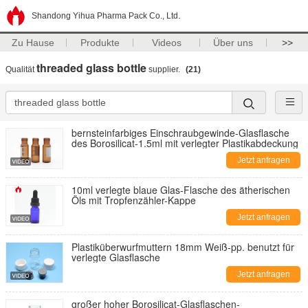
Shandong Yihua Pharma Pack Co., Ltd.
Zu Hause
Produkte
Videos
Über uns
>>
threaded glass bottle
Qualität
supplier.
(21)
bernsteinfarbiges Einschraubgewinde-Glasflasche
des Borosilicat-1.5ml mit verlegter Plastikabdeckung
Jetzt anfragen
10ml verlegte blaue Glas-Flasche des ätherischen
Öls mit Tropfenzähler-Kappe
Jetzt anfragen
Plastiküberwurfmuttern 18mm Weiß-pp. benutzt für
verlegte Glasflasche
Jetzt anfragen
großer hoher Borosilicat-Glasflaschen-