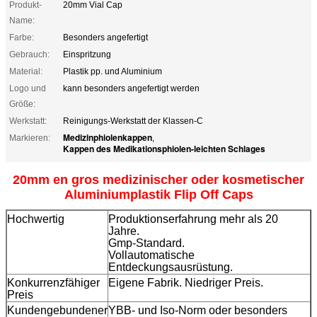
Produkt-
20mm Vial Cap
Name:
Farbe:
Besonders angefertigt
Gebrauch:
Einspritzung
Material:
Plastik pp. und Aluminium
Logo und
kann besonders angefertigt werden
Größe:
Werkstatt:
Reinigungs-Werkstatt der Klassen-C
Medizinphiolenkappen
Markieren:
,
Kappen des Medikationsphiolen-leichten Schlages
20mm en gros medizinischer oder kosmetischer
Aluminiumplastik Flip Off Caps
Hochwertig
Produktionserfahrung mehr als 20
Jahre.
Gmp-Standard.
Vollautomatische
Entdeckungsausrüstung.
Konkurrenzfähiger
Eigene Fabrik. Niedriger Preis.
Preis
Kundengebundener
YBB- und Iso-Norm oder besonders