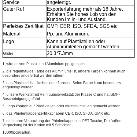
Service
angefertigt.
Guter Ruf
Exporterfahrung mehr als 16 Jahre.
Erhalten Sie hohes Lob von den
Kunden im In- und Ausland.
Perfektes Zertifikat
GMP, CER, ISO, SFDA, SGS etc.
Material
Pp. und Aluminium.
Logo
Kann auf Plastikteilen oder
Aluminiumteilen gemacht werden.
20.3*7.3mm
Größe
1, wird es von Plastik- und Aluminium pp. gemacht.
2, die regelmäßige Farbe des Aluminiums ist, andere Farben können auch
besonders angefertigt werden silbern.
3, das Plastikteil hat
flaches oder flanscht; Seine
Farbe kann besonders
angefertigt werden.
4, unsere Werkstatt ist Reinigungswerkstatt der Klasse C und hat GMP-
Bescheinigung geführt.
5, Logo
können auf Plastikteilen oder Aluminiumteilen gemacht werden.
6, das Phiolenkappenzertifikat haben CER, ISO, SFDA, GMP, etc.
7, die innere Verpackung der Phiolenkappen ist PET-Tasche; Die äußere
Verpackung ist der Karton mit 5 Schichten;
10000pcs/carton.