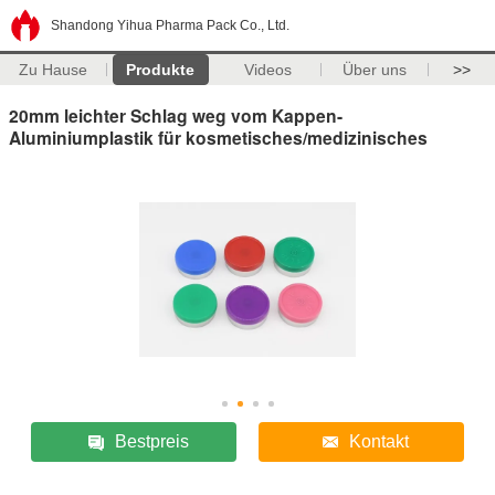
Shandong Yihua Pharma Pack Co., Ltd.
Zu Hause
Produkte
Videos
Über uns
>>
20mm leichter Schlag weg vom Kappen-
Aluminiumplastik für kosmetisches/medizinisches
Bestpreis
Kontakt