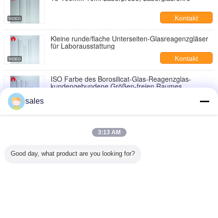
Kontakt
Kleine runde/flache Unterseiten-Glasreagenzgläser
für Laborausstattung
Kontakt
ISO Farbe des Borosilicat-Glas-Reagenzglas-
kundengebundene Größen-freien Raumes
bescheinigt
Kontakt
sales
Glasprüfrohre mit individueller
Oberflächenbehandlung für Seidenbildschirmdruck
3:13 AM
Kontakt
Good day, what product are you looking for?
Glasreagenzglas mit Korken-Stopper für
Laborausstattung
Kontakt
Ändern Sie Sprache