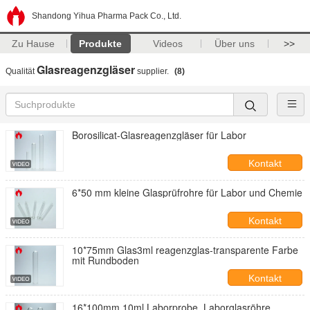
Shandong Yihua Pharma Pack Co., Ltd.
Zu Hause
Produkte
Videos
Über uns
>>
Glasreagenzgläser
Qualität
supplier.
(8)
Borosilicat-Glasreagenzgläser für Labor
Kontakt
6*50 mm kleine Glasprüfrohre für Labor und Chemie
Kontakt
10*75mm Glas3ml reagenzglas-transparente Farbe
mit Rundboden
Kontakt
16*100mm 10ml Laborprobe, Laborglasröhre