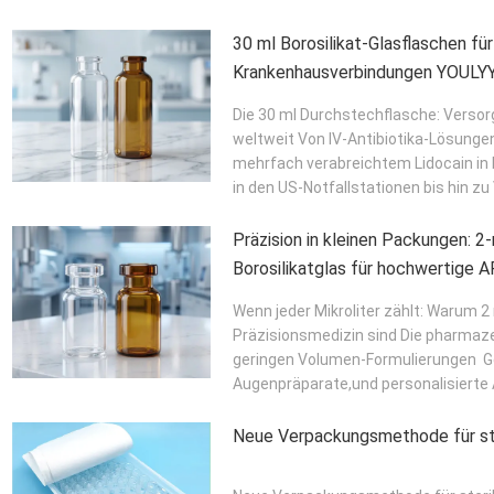
WEITER
30 ml Borosilikat-Glasflaschen fü
Krankenhausve
Die 30 ml Durchstechflasche: Verso
weltweit Von IV-Antibiotika-Lösungen
mehrfach verabreichtem Lidocain in 
in den US-Notfallstationen bis hin zu 
Präzision in kleinen Packungen: 2
Borosilikatglas für hochwertige A
Formulierungen
Wenn jeder Mikroliter zählt: Warum 
Präzisionsmedizin sind Die pharmaze
geringen Volumen-Formulierungen  
Augenpräparate,und personalisierte Ar
Neue Verpackungsmethode für ste