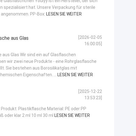
Glasfläschchen Youlyy ist ein Hersteller, der sich
n spezialisiert hat. Unsere Verpackung für sterile
gn angenommen. PP-Box:
LESEN SIE WEITER
[2026-02-05
sche aus Glas
16:00:05]
aus Glas Wir sind ein auf Glasflaschen
haben wir zwei neue Produkte - eine Rohrglasflasche
lt. Sie bestehen aus Borosilikatglas mit
hemischen Eigenschaften. ...
LESEN SIE WEITER
[2025-12-22
13:53:23]
 Produkt: Plastikflasche Material: PE oder PP
iß oder klar 2 ml 10 ml 30 ml
LESEN SIE WEITER