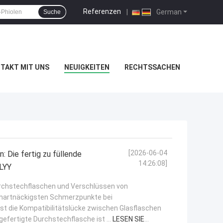
Referenzen
|
German
Suche
TAKT MIT UNS
NEUIGKEITEN
RECHTSSACHEN
[2026-06-04
: Die fertig zu füllende
14:26:08]
LYY
rchstechflaschen und Verschlüssen von
r hartnäckigsten Schmerzpunkte bei
t die Kompatibilitätslücke zwischen Glasflaschen
gefertigte Durchstechflasche ist ...
LESEN SIE