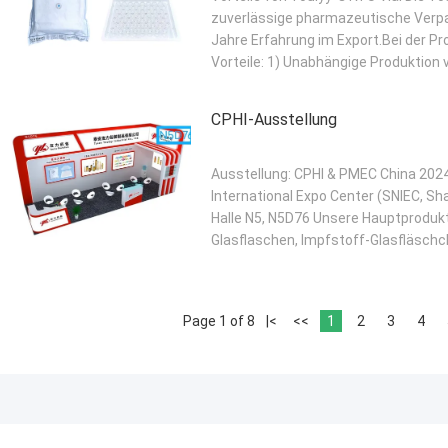
zuverlässige pharmazeutische Verpa
Jahre Erfahrung im Export.Bei der Pr
Vorteile: 1) Unabhängige Produktion v
CPHI-Ausstellung
Ausstellung: CPHI & PMEC China 202
International Expo Center (SNIEC, Sha
Halle N5, N5D76 Unsere Hauptprodukt
Glasflaschen, Impfstoff-Glasfläsch
Page 1 of 8
|<
<<
1
2
3
4