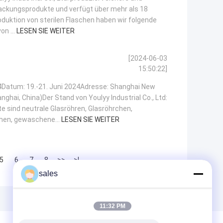
ckungsprodukte und verfügt über mehr als 18
oduktion von sterilen Flaschen haben wir folgende
on ...
LESEN SIE WEITER
[2024-06-03
15:50:22]
4Datum: 19.-21. Juni 2024Adresse: Shanghai New
nghai, China)Der Stand von Youlyy Industrial Co., Ltd:
e sind neutrale Glasröhren, Glasröhrchen,
chen, gewaschene...
LESEN SIE WEITER
5
6
7
8
>>
>|
sales
11:32 PM