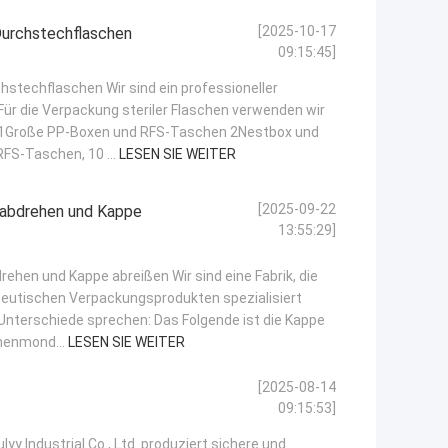
[2025-10-17
Durchstechflaschen
09:15:45]
hstechflaschen Wir sind ein professioneller
 Für die Verpackung steriler Flaschen verwenden wir
en: 1Große PP-Boxen und RFS-Taschen 2Nestbox und
FS-Taschen, 10 ...
LESEN SIE WEITER
[2025-09-22
 abdrehen und Kappe
13:55:29]
ehen und Kappe abreißen Wir sind eine Fabrik, die
zeutischen Verpackungsprodukten spezialisiert
r Unterschiede sprechen: Das Folgende ist die Kappe
chenmond...
LESEN SIE WEITER
[2025-08-14
09:15:53]
ulyy Industrial Co., Ltd. produziert sichere und