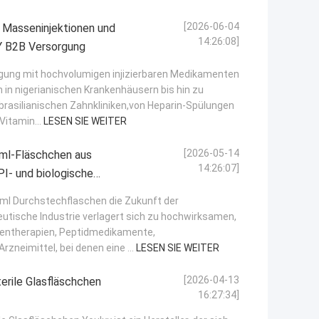
[2026-06-04
r Masseninjektionen und
14:26:08]
rbindungen YOULYY B2B Versorgung
rgung mit hochvolumigen injizierbaren Medikamenten
 in nigerianischen Krankenhäusern bis hin zu
brasilianischen Zahnkliniken,von Heparin-Spülungen
Vitamin...
LESEN SIE WEITER
[2026-05-14
-ml-Fläschchen aus
14:26:07]
PI- und biologische
2 ml Durchstechflaschen die Zukunft der
utische Industrie verlagert sich zu hochwirksamen,
Gentherapien, Peptidmedikamente,
zneimittel, bei denen eine ...
LESEN SIE WEITER
[2026-04-13
rile Glasfläschchen
16:27:34]