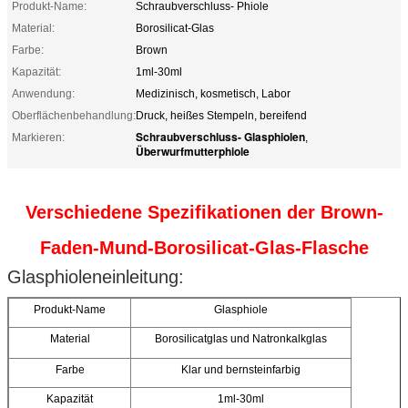
Produkt-Name:
Schraubverschluss- Phiole
Material:
Borosilicat-Glas
Farbe:
Brown
Kapazität:
1ml-30ml
Anwendung:
Medizinisch, kosmetisch, Labor
Oberflächenbehandlung:
Druck, heißes Stempeln, bereifend
Schraubverschluss- Glasphiolen
Markieren:
,
Überwurfmutterphiole
Verschiedene Spezifikationen der Brown-
Faden-Mund-Borosilicat-Glas-Flasche
Glasphioleneinleitung:
Produkt-Name
Glasphiole
Material
Borosilicatglas und Natronkalkglas
Farbe
Klar und bernsteinfarbig
Kapazität
1ml-30ml