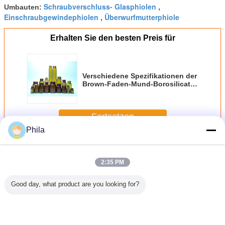
Schraubverschluss- Glasphiolen
Umbauten:
,
Einschraubgewindephiolen
Überwurfmutterphiole
,
Erhalten Sie den besten Preis für
Verschiedene Spezifikationen der
Brown-Faden-Mund-Borosilicat-
Glasflasche
Fortsetzen
Phila
Schraubverschluss- Phiolen
Mehr
2:35 PM
Good day, what product are you looking for?
0 ml 100
5 ml Amber Screw
Diffusor
HAUSTIER 15ml
50ml k
uxus-
Neck Glasflasche
Glasflasche Leere
30ml 50ml 100ml
Bernstei
kparfüm
mit
Reed Diffusor
Plastikpumpen-
grüne äth
lasche
Aluminiumkappe
Parfüm
Sprühflasche
Öl-Kosm