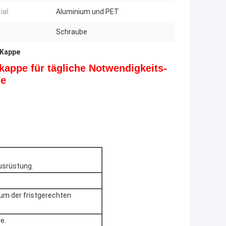
ial:
Aluminium und PET
Schraube
 Kappe
appe für tägliche Notwendigkeits-
he
usrüstung.
um der fristgerechten
e.