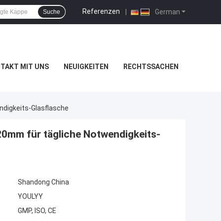
Referenzen
|
German
Suche
TAKT MIT UNS
NEUIGKEITEN
RECHTSSACHEN
digkeits-Glasflasche
0mm für tägliche Notwendigkeits-
Shandong China
YOULYY
GMP, ISO, CE