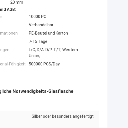
20 mm
and AGB:
e:
10000 PC
Verhandelbar
rmationen:
PE-Beutel und Karton
7-15 Tage
ngen:
L/C, D/A, D/P, T/T, Western
Union,
ial-Fähigkeit:
500000 PCS/Day
liche Notwendigkeits-Glasflasche
Silber oder besonders angefertigt
: