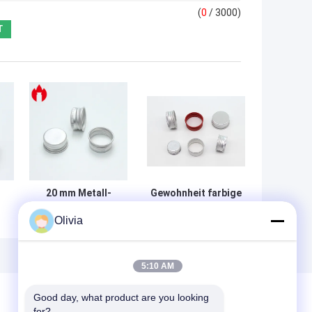
(
0
/ 3000)
20 mm Metall-
Gewohnheit farbige
Aluminium-
Aluminiumkapazität
Olivia
n
Schraubkappen
der
g
überwurfmutter-
18mm 20mm 24mm
28mm
5:10 AM
Good day, what product are you looking 
for?