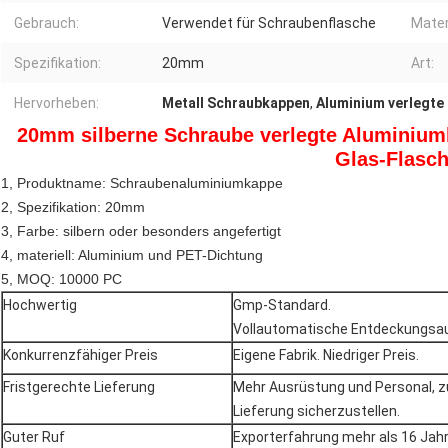
Gebrauch:
Verwendet für Schraubenflasche
Mater
Spezifikation:
20mm
Art:
Hervorheben:
Metall Schraubkappen
,
Aluminium verlegte
20mm silberne Schraube verlegte Aluminiumk
Glas-Flasc
1, Produktname: Schraubenaluminiumkappe
2, Spezifikation: 20mm
3, Farbe: silbern oder besonders angefertigt
4, materiell: Aluminium und PET-Dichtung
5, MOQ: 10000 PC
Hochwertig
Gmp-Standard.
Vollautomatische Entdeckungsa
Konkurrenzfähiger Preis
Eigene Fabrik. Niedriger Preis.
Fristgerechte Lieferung
Mehr Ausrüstung und Personal, z
Lieferung sicherzustellen.
Guter Ruf
Exporterfahrung mehr als 16 Jahr