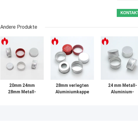
Andere Produkte
20mm 24mm
28mm verlegten
24 mm Metall-
28mm Metall-
Aluminiumkappe
Aluminium-
Aluminium-
für
Schraubkappe
Schraubkappen
Glasschrauben-
mit PE-Dichtun
mit PE-Dichtung
Flasche