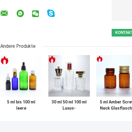
Andere Produkte
5 ml bis 100 ml
30 ml 50 ml 100 ml
5 ml Amber Scr
leere
Luxus-
Neck Glasflasc
Kosmetische
Kosmetikparfüm
mit
ätherische Öl-
Glasflasche
Aluminiumkapp
Glasflasche mit