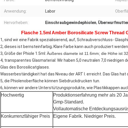
Anwendung:
Labor
Oberfl
Hervorheben:
Einschraubgewindephiolen
,
Überwurfmutter
Flasche 1.5ml Amber Borosilicate Screw Thread G
1, sind wir eine Fabrik spezialisierend, auf, Schraubverschluss- Glasph
2, dieses ist bernsteinfarbig; Klare Farbe kann auch produziert werden
3, Größe der Phiole 1.5ml:
Äußeres diamete ist 11.6mm; die Höhe ist 
4, transparentes Glasmaterial: Wir haben 5,0 neutralen 7,0 niedrigen 
Glas des Borosilicatglases.
Wasserbeständigkeit hat das Niveau der ART I. erreicht. Das Glas hat 
5, die Phiolenoberfläche können Siebdruckdrucken tun.
6, können wir andere Unterstützungsprodukte, wie Plastikkappen auch
Hochwertig
Produktionserfahrung mehr als 20 Ja
Gmp-Standard.
Vollautomatische Entdeckungsausrü
Konkurrenzfähiger Preis
Eigene Fabrik. Niedriger Preis.