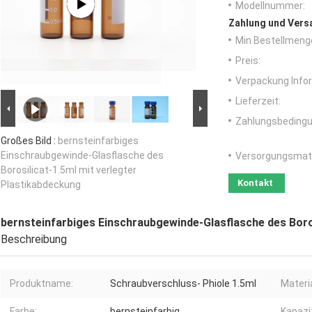
Modellnummer:
Zahlung und Vers
Min Bestellmeng
Preis:
Verpackung Info
Lieferzeit:
Zahlungsbedingu
Großes Bild :
bernsteinfarbiges
Einschraubgewinde-Glasflasche des
Versorgungsmater
Borosilicat-1.5ml mit verlegter
Kontakt
Plastikabdeckung
bernsteinfarbiges Einschraubgewinde-Glasflasche des Boro
Beschreibung
Produktname:
Schraubverschluss- Phiole 1.5ml
Materia
Farbe:
bernsteinfarbig
Kapazi