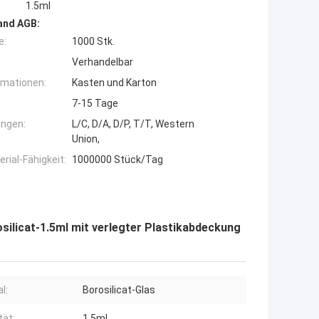
1.5ml
and AGB:
e:
1000 Stk.
Verhandelbar
rmationen:
Kasten und Karton
7-15 Tage
ngen:
L/C, D/A, D/P, T/T, Western
Union,
ial-Fähigkeit:
1000000 Stück/Tag
silicat-1.5ml mit verlegter Plastikabdeckung
l:
Borosilicat-Glas
tät:
1.5ml