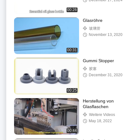
December 17, 2024
00:26
Glasröhre
玻璃管
November 13, 2020
00:31
Gummi Stopper
胶塞
December 31, 2020
00:25
Herstellung von
Glasflaschen
Weitere Videos
May 18, 2022
00:44