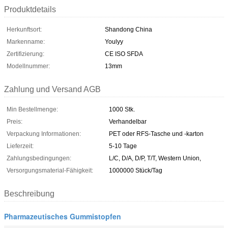
Produktdetails
Herkunftsort:
Shandong China
Markenname:
Youlyy
Zertifizierung:
CE ISO SFDA
Modellnummer:
13mm
Zahlung und Versand AGB
Min Bestellmenge:
1000 Stk.
Preis:
Verhandelbar
Verpackung Informationen:
PET oder RFS-Tasche und -karton
Lieferzeit:
5-10 Tage
Zahlungsbedingungen:
L/C, D/A, D/P, T/T, Western Union,
Versorgungsmaterial-Fähigkeit:
1000000 Stück/Tag
Beschreibung
Pharmazeutisches Gummistopfen