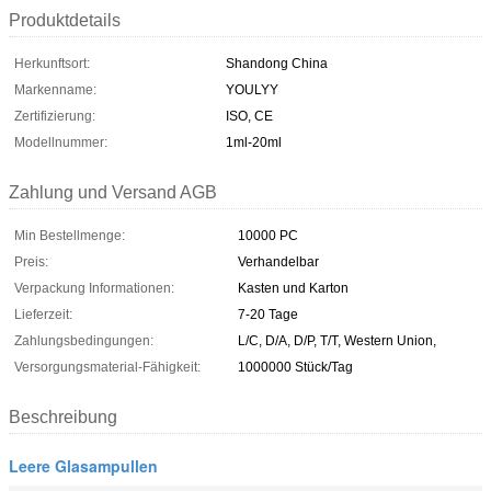
Produktdetails
Herkunftsort:
Shandong China
Markenname:
YOULYY
Zertifizierung:
ISO, CE
Modellnummer:
1ml-20ml
Zahlung und Versand AGB
Min Bestellmenge:
10000 PC
Preis:
Verhandelbar
Verpackung Informationen:
Kasten und Karton
Lieferzeit:
7-20 Tage
Zahlungsbedingungen:
L/C, D/A, D/P, T/T, Western Union,
Versorgungsmaterial-Fähigkeit:
1000000 Stück/Tag
Beschreibung
Leere Glasampullen