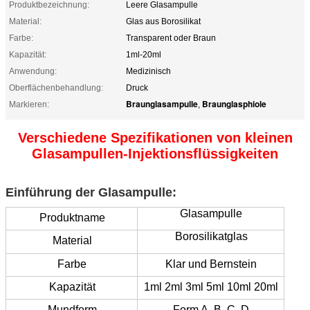
Produktbezeichnung:
Leere Glasampulle
Material:
Glas aus Borosilikat
Farbe:
Transparent oder Braun
Kapazität:
1ml-20ml
Anwendung:
Medizinisch
Oberflächenbehandlung:
Druck
Braunglasampulle
Braunglasphiole
Markieren:
,
Verschiedene Spezifikationen von kleinen
Glasampullen-Injektionsflüssigkeiten
Einführung der Glasampulle:
Glasampulle
Produktname
Borosilikatglas
Material
Farbe
Klar und Bernstein
Kapazität
1ml 2ml 3ml 5ml 10ml 20ml
Mundform
Form A, B, C, D