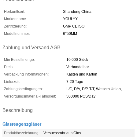
Herkunftsort:
Shandong China
Markenname:
YOULYY
Zertifizierung:
GMP CE ISO
Modellnummer:
6*50MM
Zahlung und Versand AGB
Min Bestellmenge:
10 000 Stück
Preis:
Verhandelbar
Verpackung Informationen:
Kasten und Karton
Lieferzeit:
7-20 Tage
Zahlungsbedingungen:
L/C, D/A, D/P, T/T, Western Union,
Versorgungsmaterial-Fähigkeit:
500000 PCS/Day
Beschreibung
Glasreagenzgläser
Produktbezeichnung:
Versuchsrohr aus Glas