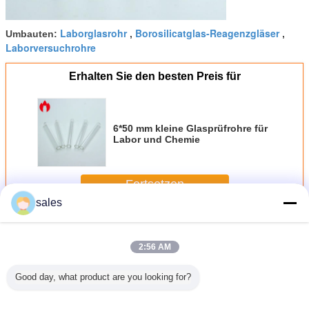
Laborglasrohr
Borosilicatglas-Reagenzgläser
Umbauten:
,
,
Laborversuchrohre
Erhalten Sie den besten Preis für
6*50 mm kleine Glasprüfrohre für
Labor und Chemie
Fortsetzen
sales
Glasreagenzgläser
Mehr
2:56 AM
Good day, what product are you looking for?
75mm
16*100mm 10ml
Kleine
ISO Farbe des
Borosil
s3ml
Laborprobe,
runde/flache
Borosilicat-Glas-
Glasreage