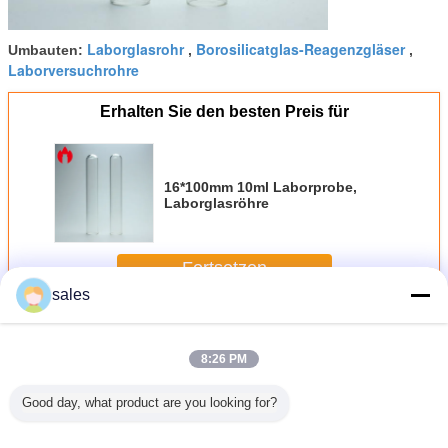
Laborglasrohr
Borosilicatglas-Reagenzgläser
Umbauten:
,
,
Laborversuchrohre
Erhalten Sie den besten Preis für
16*100mm 10ml Laborprobe,
Laborglasröhre
Fortsetzen
sales
Glasreagenzgläser
Mehr
8:26 PM
Good day, what product are you looking for?
75mm
16*100mm 10ml
Kleine
ISO Farbe des
Borosil
s3ml
Laborprobe,
runde/flache
Borosilicat-Glas-
Glasreage