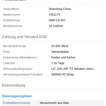
Herkunftsort:
Shandong China
Markenname:
YOULYY
Zertifizierung:
GMP CE ISO
Modellnummer:
16*100mm
Zahlung und Versand AGB
Min Bestellmenge:
10 000 Stück
Preis:
Verhandelbar
Verpackung Informationen:
Kasten und Karton
Lieferzeit:
7-20 Tage
Zahlungsbedingungen:
L/C, D/A, D/P, T/T, Western Union,
Versorgungsmaterial-Fähigkeit:
500000 PCS/Day
Beschreibung
Glasreagenzgläser
Produktbezeichnung:
Versuchsrohr aus Glas