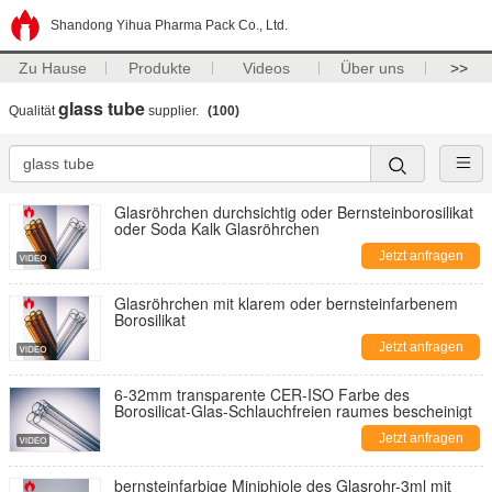
Shandong Yihua Pharma Pack Co., Ltd.
Zu Hause
Produkte
Videos
Über uns
>>
glass tube
Qualität
supplier.
(100)
Glasröhrchen durchsichtig oder Bernsteinborosilikat
oder Soda Kalk Glasröhrchen
Jetzt anfragen
Glasröhrchen mit klarem oder bernsteinfarbenem
Borosilikat
Jetzt anfragen
6-32mm transparente CER-ISO Farbe des
Borosilicat-Glas-Schlauchfreien raumes bescheinigt
Jetzt anfragen
bernsteinfarbige Miniphiole des Glasrohr-3ml mit