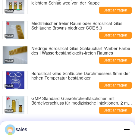
leichtem Schlag weg von der Kappe
Jetzt anfragen
Medizinischer freier Raum oder Borosilicat-Glas-
Schläuche Browns niedriger COE 5,0
Jetzt anfragen
Niedrige Borosilicat-Glas-Schlauchart /Amber-Farbe
des I Wasserbeständigkeits-freien Raumes
Jetzt anfragen
Borosilicat-Glas-Schläuche Durchmessers 6mm der
hohen Temperatur beständiger
Jetzt anfragen
GMP-Standard-Glasröhrchenfläschchen mit
Bördelverschluss für medizinische Injektionen, 2 ml,
5 ml, 10 ml
Jetzt anfragen
bernsteinfarbige niedrige Glasrohr-Phiole des
Borosilicat-2ml benutzt für Einspritzung
sales