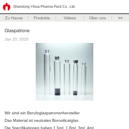
Shandong Yihua Pharma Pack Co., Ltd.
Zu Hause
Produkte
Videos
Über uns
>>
Glaspatrone
Jan 20, 2020
Wir sind ein Berufsglaspatronenhersteller.
Das Material ist neutrales Borosilicatglas.
Die Spezifikationen haben 1.5ml, 1.8ml, 3ml, 4ml.