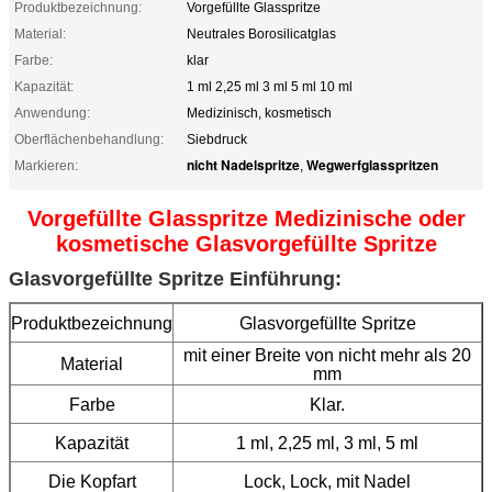
Produktbezeichnung:
Vorgefüllte Glasspritze
Material:
Neutrales Borosilicatglas
Farbe:
klar
Kapazität:
1 ml 2,25 ml 3 ml 5 ml 10 ml
Anwendung:
Medizinisch, kosmetisch
Oberflächenbehandlung:
Siebdruck
nicht Nadelspritze
Wegwerfglasspritzen
Markieren:
,
Vorgefüllte Glasspritze Medizinische oder
kosmetische Glasvorgefüllte Spritze
Glasvorgefüllte Spritze Einführung:
Produktbezeichnung
Glasvorgefüllte Spritze
mit einer Breite von nicht mehr als 20
Material
mm
Farbe
Klar.
Kapazität
1 ml, 2,25 ml, 3 ml, 5 ml
Die Kopfart
Lock, Lock, mit Nadel