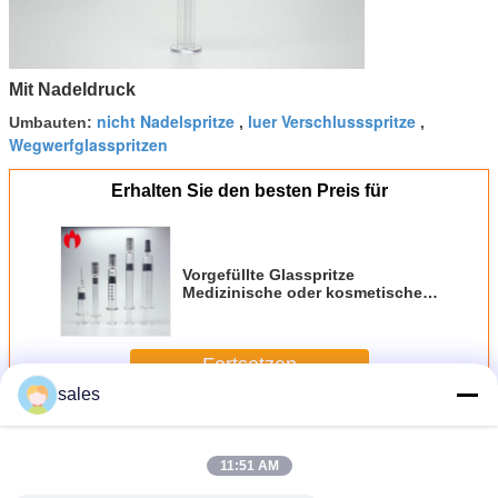
Mit Nadeldruck
nicht Nadelspritze
luer Verschlussspritze
Umbauten:
,
,
Wegwerfglasspritzen
Erhalten Sie den besten Preis für
Vorgefüllte Glasspritze
Medizinische oder kosmetische
Glasvorgefüllte Spritze
Fortsetzen
sales
Glas Prefilled Spritzen
Mehr
11:51 AM