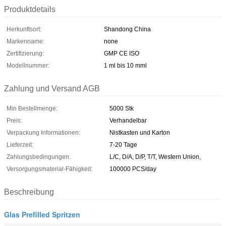
Produktdetails
Herkunftsort:
Shandong China
Markenname:
none
Zertifizierung:
GMP CE ISO
Modellnummer:
1 ml bis 10 mml
Zahlung und Versand AGB
Min Bestellmenge:
5000 Stk
Preis:
Verhandelbar
Verpackung Informationen:
Nistkasten und Karton
Lieferzeit:
7-20 Tage
Zahlungsbedingungen:
L/C, D/A, D/P, T/T, Western Union,
Versorgungsmaterial-Fähigkeit:
100000 PCS/day
Beschreibung
Glas Prefilled Spritzen