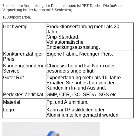
7, die innere Verpackung der Phiolenkappen ist PET-Tasche; Die äußere
Verpackung ist der Karton mit 5 Schichten;
10000pcs/carton.
Hochwertig
Produktionserfahrung mehr als 20
Jahre.
Gmp-Standard.
Vollautomatische
Entdeckungsausrüstung.
Konkurrenzfähiger
Eigene Fabrik. Niedriger Preis.
Preis
Kundengebundener
Chinesische und Iso-Norm oder
Service
besonders angefertigt.
Guter Ruf
Exporterfahrung mehr als 16 Jahre.
Erhalten Sie hohes Lob von den
Kunden im In- und Ausland.
Perfektes Zertifikat
GMP, CER, ISO, SFDA, SGS etc.
Material
Pp. und Aluminium.
Logo
Kann auf Plastikteilen oder
Aluminiumteilen gemacht werden.