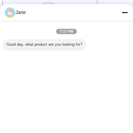
Jane
7:17 PM
Good day, what product are you looking for?
Kappen des Medikationsphiolen-leichten Schlages
Umbauten:
Aluminiumphiolendichtungen
Medizinphiolenkappen
,
,
Erhalten Sie den besten Preis für
20mm Aluminium-Ropp Kappen,
Einspritzungs-pharmazeutische
Kappe kundengebundenes Logo