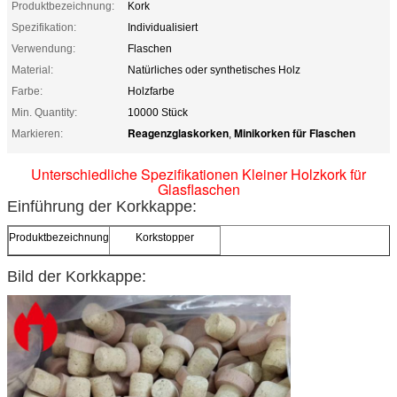
Produktbezeichnung:
Kork
Spezifikation:
Individualisiert
Verwendung:
Flaschen
Material:
Natürliches oder synthetisches Holz
Farbe:
Holzfarbe
Min. Quantity:
10000 Stück
Reagenzglaskorken
Minikorken für Flaschen
Markieren:
,
Unterschiedliche Spezifikationen Kleiner Holzkork für
Glasflaschen
Einführung der Korkkappe:
Produktbezeichnung
Korkstopper
Spezifikationen
Individualisiert
Bild der Korkkappe:
Material
Holz
Farbe
Holz
Produktivität
1000000 Stück/Tag
MOQ
10 000 Stück