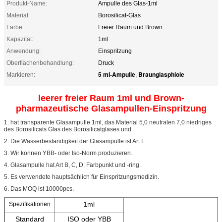
Produkt-Name:
Ampulle des Glas-1ml
Material:
Borosilicat-Glas
Farbe:
Freier Raum und Brown
Kapazität:
1ml
Anwendung:
Einspritzung
Oberflächenbehandlung:
Druck
5 ml-Ampulle
Braunglasphiole
Markieren:
,
leerer freier Raum 1ml und Brown-
pharmazeutische Glasampullen-Einspritzung
1. hat transparente Glasampulle 1ml, das Material 5,0 neutralen 7,0 niedriges
des Borosilicats Glas des Borosilicatglases und.
2. Die Wasserbeständigkeit der Glasampulle ist Art I.
3. Wir können YBB- oder Iso-Norm produzieren.
4. Glasampulle hat Art B, C, D; Farbpunkt und -ring.
5. Es verwendete hauptsächlich für Einspritzungsmedizin.
6. Das MOQ ist 10000pcs.
1ml
Spezifikationen
Standard
ISO oder YBB