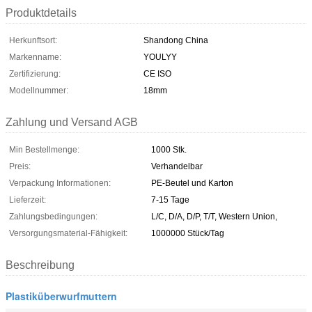
Produktdetails
Herkunftsort:
Shandong China
Markenname:
YOULYY
Zertifizierung:
CE ISO
Modellnummer:
18mm
Zahlung und Versand AGB
Min Bestellmenge:
1000 Stk.
Preis:
Verhandelbar
Verpackung Informationen:
PE-Beutel und Karton
Lieferzeit:
7-15 Tage
Zahlungsbedingungen:
L/C, D/A, D/P, T/T, Western Union,
Versorgungsmaterial-Fähigkeit:
1000000 Stück/Tag
Beschreibung
Plastiküberwurfmuttern