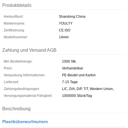
Produktdetails
Herkunftsort:
Shandong China
Markenname:
YOULYY
Zertifizierung:
CE ISO
Modellnummer:
14mm
Zahlung und Versand AGB
Min Bestellmenge:
1000 Stk.
Preis:
Verhandelbar
Verpackung Informationen:
PE-Beutel und Karton
Lieferzeit:
7-15 Tage
Zahlungsbedingungen:
L/C, D/A, D/P, T/T, Western Union,
Versorgungsmaterial-Fähigkeit:
1000000 Stück/Tag
Beschreibung
Plastiküberwurfmuttern