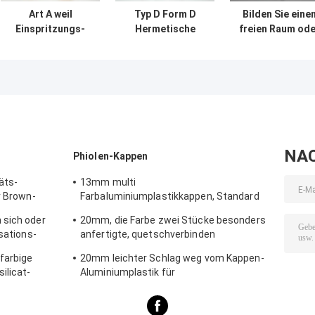
Art A weil
Typ D Form D
Bilden Sie eine
Einspritzungs-
Hermetische
freien Raum ode
leere
Glasampulle
eine
Glasampullen-
Einspritzungs-
Phiole 1ml - 20ml
Glas-Ampulle
C D Pharma
Amber Medical
1ml
NA
Phiolen-Kappen
äts-
13mm multi
r Brown-
Farbaluminiumplastikkappen, Standard
GMP reißen Dichtung auseinander
 sich oder
20mm, die Farbe zwei Stücke besonders
isations-
anfertigte, quetschverbinden
Aluminiumabdeckhaube mit Ring-Zug
farbige
20mm leichter Schlag weg vom Kappen-
ilicat-
Aluminiumplastik für
kosmetisches/medizinisches