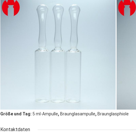
,
,
Größe und Tag:
5 ml-Ampulle
Braunglasampulle
Braunglasphiole
Kontaktdaten