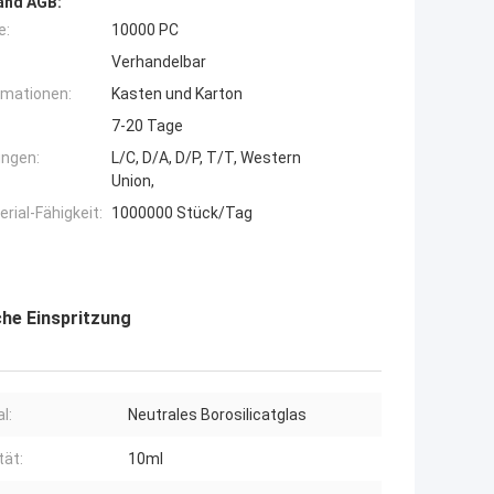
and AGB:
e:
10000 PC
Verhandelbar
rmationen:
Kasten und Karton
7-20 Tage
ngen:
L/C, D/A, D/P, T/T, Western
Union,
ial-Fähigkeit:
1000000 Stück/Tag
che Einspritzung
l:
Neutrales Borosilicatglas
tät:
10ml