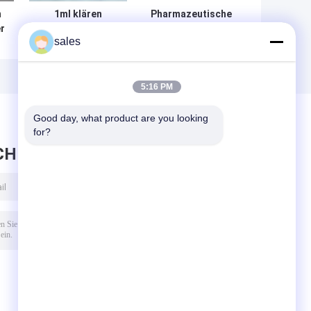
n
1ml klären
Pharmazeutische
r
Ampulle der
2 ml-Ampulle,
sales
Kosmetik-PETG
leere Ampullen
oder pp.-Plastiks
Iso-Norm für
Einspritzungs-
s
Medizin
5:16 PM
Good day, what product are you looking 
for?
CHRICHT HINTERLASSEN