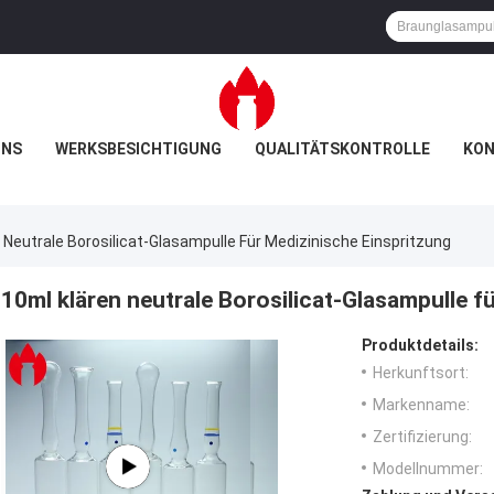
UNS
WERKSBESICHTIGUNG
QUALITÄTSKONTROLLE
KON
 Neutrale Borosilicat-Glasampulle Für Medizinische Einspritzung
10ml klären neutrale Borosilicat-Glasampulle f
Produktdetails:
Herkunftsort:
Markenname:
Zertifizierung:
Modellnummer: