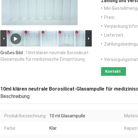
Zahlung und Vers
Min Bestellmeng
Preis:
Verpackung Info
Lieferzeit:
Zahlungsbedingu
Großes Bild :
10ml klären neutrale Borosilicat-
Glasampulle für medizinische Einspritzung
Versorgungsmater
Kontakt
10ml klären neutrale Borosilicat-Glasampulle für medizinis
Beschreibung
Produktbezeichnung:
10 ml Glasampulle
Materia
Farbe:
Klar.
Kapazi