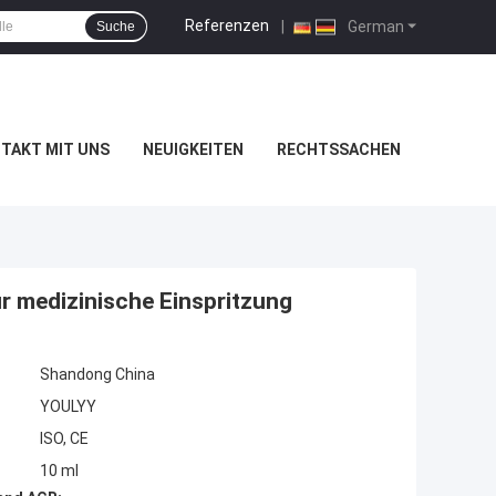
Referenzen
|
German
Suche
TAKT MIT UNS
NEUIGKEITEN
RECHTSSACHEN
ür medizinische Einspritzung
Shandong China
YOULYY
ISO, CE
10 ml