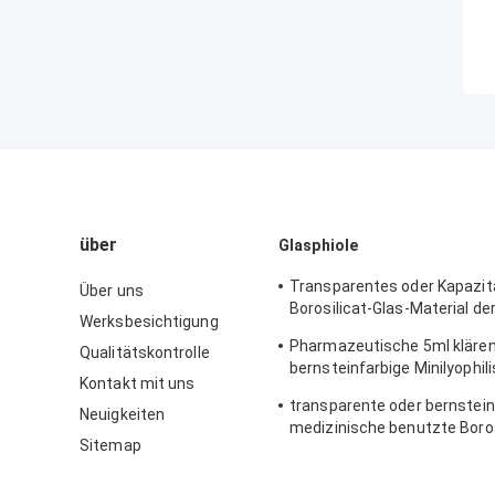
über
Glasphiole
Transparentes oder Kapazit
Über uns
Borosilicat-Glas-Material de
Werksbesichtigung
Glasrohr-Phiolen-2ml
Pharmazeutische 5ml klären
Qualitätskontrolle
bernsteinfarbige Minilyophil
Kontakt mit uns
Glasphiolen mit Kappe
transparente oder bernstein
Neuigkeiten
medizinische benutzte Boros
Sitemap
Glasrohr-Phiole 10ml