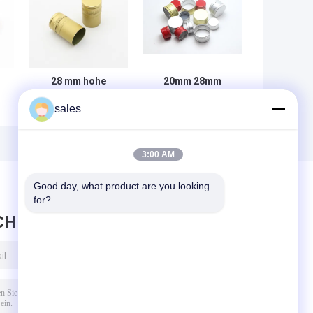
28 mm hohe
20mm 28mm
Aluminium-
Aluminium stiehlt
sales
Strafkappe für
Beweis-Kappen,
Weinflasche
Aluminium-Ropp-
Kappen für
Glasflasche
3:00 AM
Good day, what product are you looking 
for?
CHRICHT HINTERLASSEN