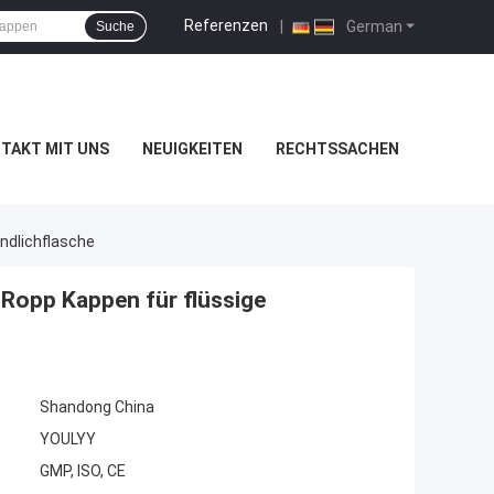
Referenzen
|
German
Suche
TAKT MIT UNS
NEUIGKEITEN
RECHTSSACHEN
ndlichflasche
opp Kappen für flüssige
Shandong China
YOULYY
GMP, ISO, CE