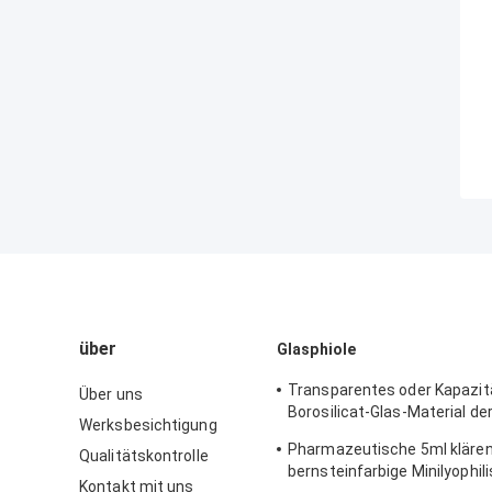
über
Glasphiole
Transparentes oder Kapazit
Über uns
Borosilicat-Glas-Material de
Werksbesichtigung
Glasrohr-Phiolen-2ml
Pharmazeutische 5ml klären
Qualitätskontrolle
bernsteinfarbige Minilyophil
Kontakt mit uns