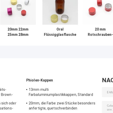
20mm 22mm
Oral
20 mm
25mm 28mm
Flüssigglasflasche
Rotschrauben-
Aluminium Pilfer
Pilfer-
Aluminium-
Proof Caps für
Sperrverschluss,
Seilkappen mit
Schraubflasche
28mm
PE-Dichtung
Aluminiumkappen
NA
Phiolen-Kappen
äts-
13mm multi
r Brown-
Farbaluminiumplastikkappen, Standard
GMP reißen Dichtung auseinander
 sich oder
20mm, die Farbe zwei Stücke besonders
isations-
anfertigte, quetschverbinden