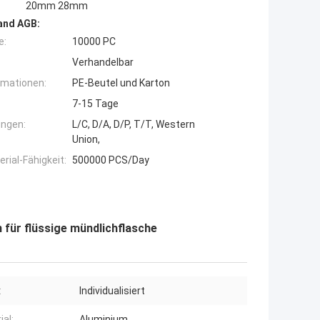
20mm 28mm
and AGB:
e:
10000 PC
Verhandelbar
rmationen:
PE-Beutel und Karton
7-15 Tage
ngen:
L/C, D/A, D/P, T/T, Western
Union,
ial-Fähigkeit:
500000 PCS/Day
ür flüssige mündlichflasche
:
Individualisiert
ial:
Aluminium