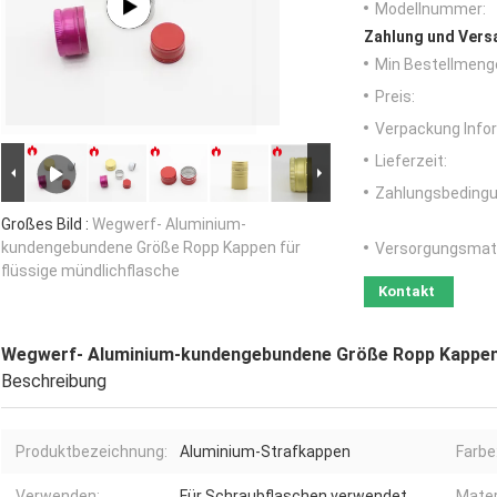
Modellnummer:
Zahlung und Vers
Min Bestellmeng
Preis:
Verpackung Info
Lieferzeit:
Zahlungsbedingu
Großes Bild :
Wegwerf- Aluminium-
kundengebundene Größe Ropp Kappen für
Versorgungsmater
flüssige mündlichflasche
Kontakt
Wegwerf- Aluminium-kundengebundene Größe Ropp Kappen f
Beschreibung
Produktbezeichnung:
Aluminium-Strafkappen
Farbe
Verwenden:
Für Schraubflaschen verwendet
Mater