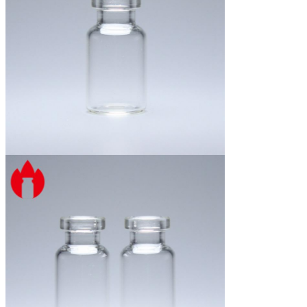
Größe des Mundes
13 mm
Oberflächenbehandlung
Druckerei, Warmstempel, Sprühen,
Glasur
MOQ
10 000 Stück