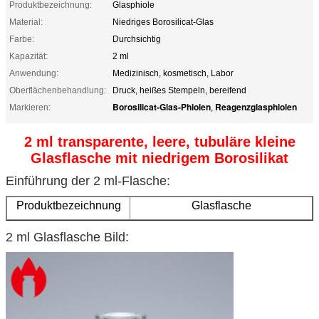
Produktbezeichnung:
Glasphiole
Material:
Niedriges Borosilicat-Glas
Farbe:
Durchsichtig
Kapazität:
2 ml
Anwendung:
Medizinisch, kosmetisch, Labor
Oberflächenbehandlung:
Druck, heißes Stempeln, bereifend
Borosilicat-Glas-Phiolen
Reagenzglasphiolen
Markieren:
,
2 ml transparente, leere, tubuläre kleine
Glasflasche mit niedrigem Borosilikat
Einführung der 2 ml-Flasche:
Produktbezeichnung
Glasflasche
Material
Glas mit niedrigem
2 ml Glasflasche Bild:
Borosilikatgehalt
Farbe
Klar.
Kapazität
2 ml
Form des Mundes
Hals und Hals