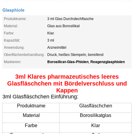
Glasphiole
Produktname:
3 ml Glas Durchstechflasche
Material:
Glas aus Borosilikat
Farbe:
Klar.
Kapazität:
3 ml
Anwendung:
Arzneimittel
Oberflächenbehandlung:
Druck, heißes Stempeln, bereifend
Borosilicat-Glas-Phiolen
Reagenzglasphiolen
Markieren:
,
3ml Klares pharmazeutisches leeres
Glasfläschchen mit Bördelverschluss und
Kappen
3ml Glasfläschchen Einführung:
Produktname
Glasfläschchen
Material
Borosilikatglas
Farbe
Klar