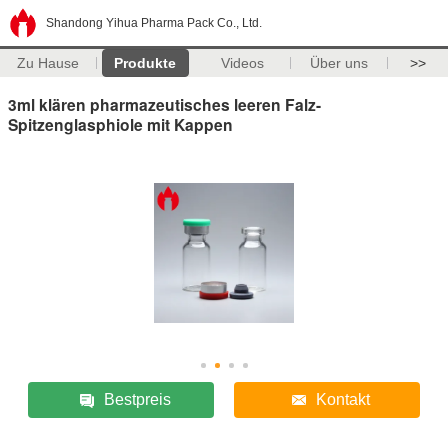
Shandong Yihua Pharma Pack Co., Ltd.
Zu Hause
Produkte
Videos
Über uns
>>
3ml klären pharmazeutisches leeren Falz-
Spitzenglasphiole mit Kappen
Bestpreis
Kontakt