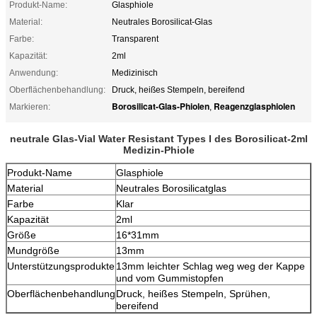
Produkt-Name:
Glasphiole
Material:
Neutrales Borosilicat-Glas
Farbe:
Transparent
Kapazität:
2ml
Anwendung:
Medizinisch
Oberflächenbehandlung:
Druck, heißes Stempeln, bereifend
Borosilicat-Glas-Phiolen
Reagenzglasphiolen
Markieren:
,
neutrale Glas-Vial Water Resistant Types I des Borosilicat-2ml
Medizin-Phiole
Produkt-Name
Glasphiole
Material
Neutrales Borosilicatglas
Farbe
Klar
Kapazität
2ml
Größe
16*31mm
Mundgröße
13mm
Unterstützungsprodukte
13mm leichter Schlag weg weg der Kappe
und vom Gummistopfen
Oberflächenbehandlung
Druck, heißes Stempeln, Sprühen,
bereifend