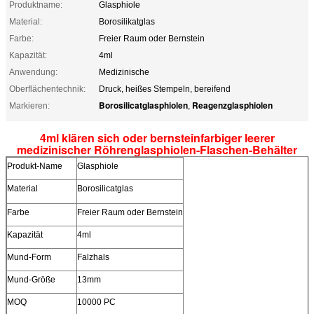
Produktname:
Glasphiole
Material:
Borosilikatglas
Farbe:
Freier Raum oder Bernstein
Kapazität:
4ml
Anwendung:
Medizinische
Oberflächentechnik:
Druck, heißes Stempeln, bereifend
Borosilicatglasphiolen
Reagenzglasphiolen
Markieren:
,
4ml klären sich oder bernsteinfarbiger leerer
medizinischer Röhrenglasphiolen-Flaschen-Behälter
Produkt-Name
Glasphiole
Material
Borosilicatglas
Farbe
Freier Raum oder Bernstein
Kapazität
4ml
Mund-Form
Falzhals
Mund-Größe
13mm
MOQ
10000 PC