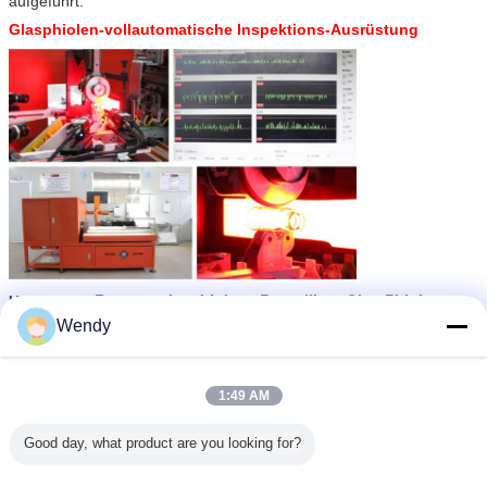
aufgeführt.
Glasphiolen-vollautomatische Inspektions-Ausrüstung
Reagenzglasphiolen
Borosilicat-Glas-Phiolen
Umbauten:
,
,
Glasmedizinphiole
Wendy
Erhalten Sie den besten Preis für
1:49 AM
Good day, what product are you looking for?
4ml klären sich oder
bernsteinfarbiger leerer
medizinischer