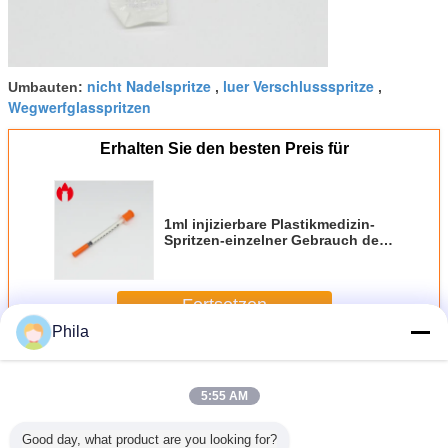
nicht Nadelspritze
luer Verschlussspritze
Umbauten:
,
,
Wegwerfglasspritzen
Erhalten Sie den besten Preis für
1ml injizierbare Plastikmedizin-
Spritzen-einzelner Gebrauch des
Insulin-pp.
Fortsetzen
Phila
Glas Prefilled Spritzen
Mehr
5:55 AM
Good day, what product are you looking for?