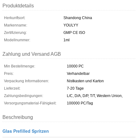
Produktdetails
Herkunftsort:
Shandong China
Markenname:
YOULYY
Zertifizierung:
GMP CE ISO
Modellnummer:
1ml
Zahlung und Versand AGB
Min Bestellmenge:
10000 PC
Preis:
Verhandelbar
Verpackung Informationen:
Nistkasten und Karton
Lieferzeit:
7-20 Tage
Zahlungsbedingungen:
L/C, D/A, D/P, T/T, Western Union,
Versorgungsmaterial-Fähigkeit:
100000 PC/Tag
Beschreibung
Glas Prefilled Spritzen