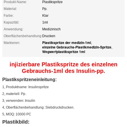
Produkt-Name:
Plastikspritze
Material:
Pp.
Farbe:
Klar
Kapazität:
1ml
Anwendung:
Medizinisch
Oberflächenbehandlung:
Drucken
Plastikspritze der medizin-1ml
Markieren:
,
einzelne Gebrauchs-Plastikmedizin-Spritze
,
Wegwerfplastikspritze 1ml
injizierbare Plastikspritze des einzelnen
Gebrauchs-1ml des Insulin-pp.
Plastikspritzeneinleitung:
1, Produktname: Insulin
spritze
2, materiell: Pp.
3, verwenden: Insulin
4, Oberflächenbehandlung: Siebdruckdrucken.
5, MOQ: 10000 PC
Plastikbild: