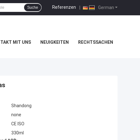
Referenzen
|
German
Suche
TAKT MIT UNS
NEUIGKEITEN
RECHTSSACHEN
as
Shandong
none
CE ISO
330ml