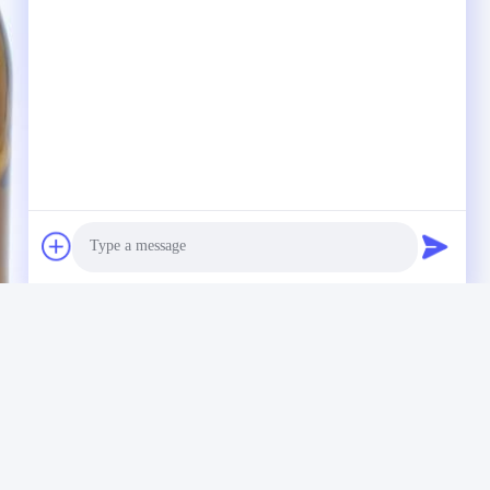
Photo
Video Call
Audio Call