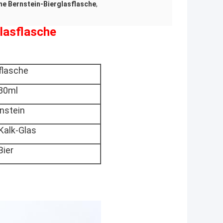
me Bernstein-Bierglasflasche
,
lasflasche
flasche
30ml
nstein
Kalk-Glas
Bier