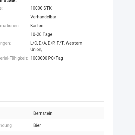
and AGB:
e:
10000 STK
Verhandelbar
rmationen:
Karton
10-20 Tage
ngen:
L/C, D/A, D/P, T/T, Western
Union,
ial-Fähigkeit:
1000000 PC/Tag
:
Bernstein
ndung:
Bier