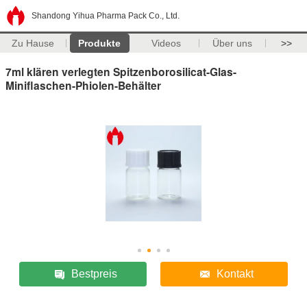
Shandong Yihua Pharma Pack Co., Ltd.
Zu Hause
Produkte
Videos
Über uns
>>
7ml klären verlegten Spitzenborosilicat-Glas-
Miniflaschen-Phiolen-Behälter
Bestpreis
Kontakt