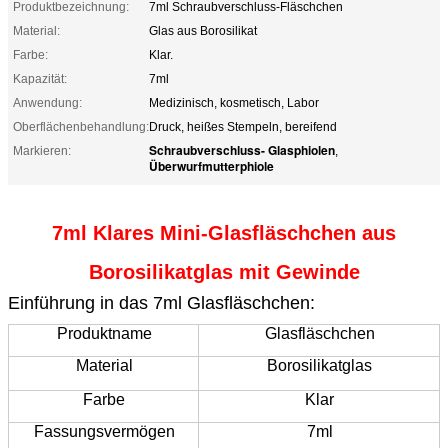
Produktbezeichnung:
7ml Schraubverschluss-Fläschchen
Material:
Glas aus Borosilikat
Farbe:
Klar.
Kapazität:
7ml
Anwendung:
Medizinisch, kosmetisch, Labor
Oberflächenbehandlung:
Druck, heißes Stempeln, bereifend
Schraubverschluss- Glasphiolen
Markieren:
,
Überwurfmutterphiole
7ml Klares Mini-Glasfläschchen aus
Borosilikatglas mit Gewinde
Einführung in das 7ml Glasfläschchen:
Produktname
Glasfläschchen
Material
Borosilikatglas
Farbe
Klar
Fassungsvermögen
7ml