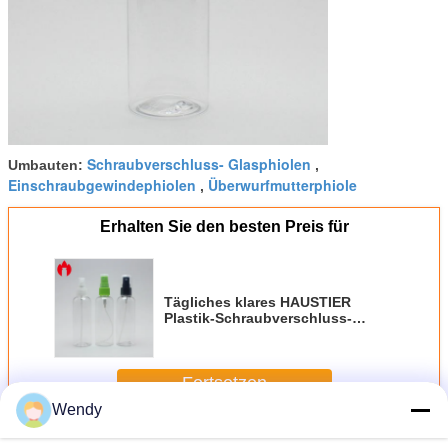
Schraubverschluss- Glasphiolen
Umbauten:
,
Einschraubgewindephiolen
Überwurfmutterphiole
,
Erhalten Sie den besten Preis für
Tägliches klares HAUSTIER
Plastik-Schraubverschluss-
Phiolen 100ml
Fortsetzen
Wendy
Schraubverschluss- Phiolen
Mehr