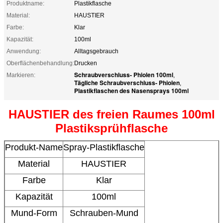
Produktname:
Plastikflasche
Material:
HAUSTIER
Farbe:
Klar
Kapazität:
100ml
Anwendung:
Alltagsgebrauch
Oberflächenbehandlung:
Drucken
Schraubverschluss- Phiolen 100ml
Markieren:
,
Tägliche Schraubverschluss- Phiolen
,
Plastikflaschen des Nasensprays 100ml
HAUSTIER des freien Raumes 100ml
Plastiksprühflasche
Produkt-Name
Spray-Plastikflasche
Material
HAUSTIER
Farbe
Klar
Kapazität
100ml
Mund-Form
Schrauben-Mund