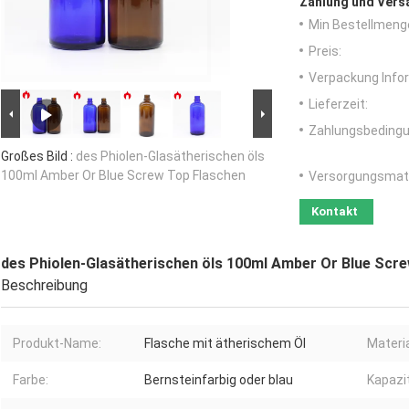
Zahlung und Vers
Min Bestellmeng
Preis:
Verpackung Info
Lieferzeit:
Zahlungsbedingu
Großes Bild :
des Phiolen-Glasätherischen öls
100ml Amber Or Blue Screw Top Flaschen
Versorgungsmater
Kontakt
des Phiolen-Glasätherischen öls 100ml Amber Or Blue Scr
Beschreibung
Produkt-Name:
Flasche mit ätherischem Öl
Materia
Farbe:
Bernsteinfarbig oder blau
Kapazi