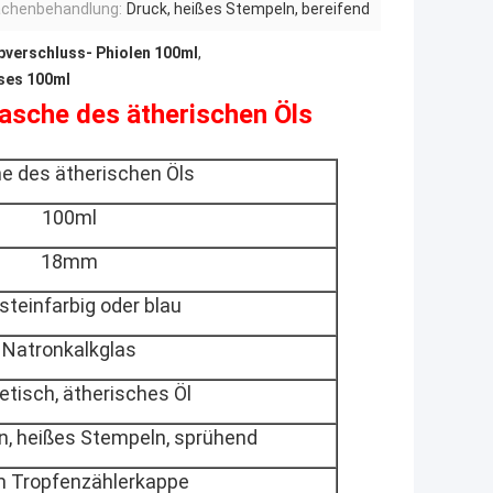
ächenbehandlung:
Druck, heißes Stempeln, bereifend
bverschluss- Phiolen 100ml
,
ases 100ml
lasche des ätherischen Öls
e des ätherischen Öls
100ml
18mm
steinfarbig oder blau
Natronkalkglas
tisch,
ätherisches Öl
en, heißes Stempeln, sprühend
 Tropfenzählerkappe