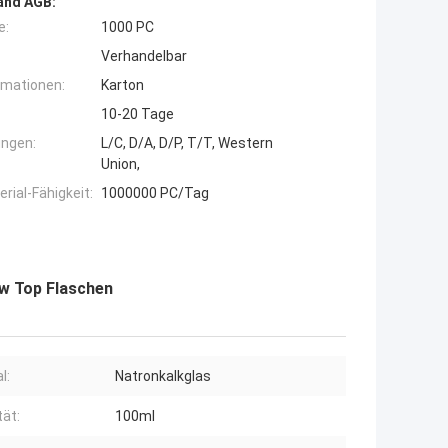
and AGB:
e:
1000 PC
Verhandelbar
rmationen:
Karton
10-20 Tage
ngen:
L/C, D/A, D/P, T/T, Western
Union,
ial-Fähigkeit:
1000000 PC/Tag
ew Top Flaschen
l:
Natronkalkglas
tät:
100ml