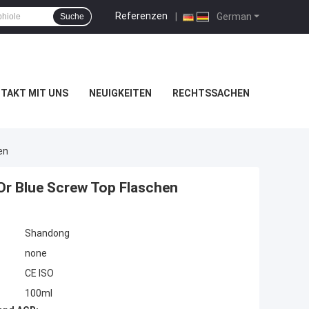
Referenzen
|
German
Suche
TAKT MIT UNS
NEUIGKEITEN
RECHTSSACHEN
en
Or Blue Screw Top Flaschen
Shandong
none
CE ISO
100ml