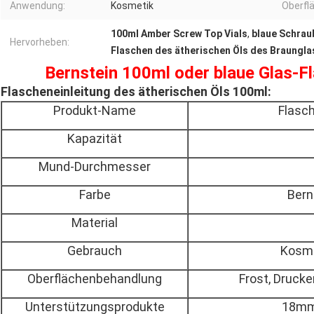
Anwendung:
Kosmetik
Oberfl
100ml Amber Screw Top Vials
,
blaue Schrau
Hervorheben:
Flaschen des ätherischen Öls des Braungl
Bernstein 100ml oder blaue Glas-F
Flascheneinleitung des ätherischen Öls 100ml:
Produkt-Name
Flasch
Kapazität
Mund-Durchmesser
Farbe
Bern
Material
Gebrauch
Kosme
Oberflächenbehandlung
Frost, Druck
Unterstützungsprodukte
18mm