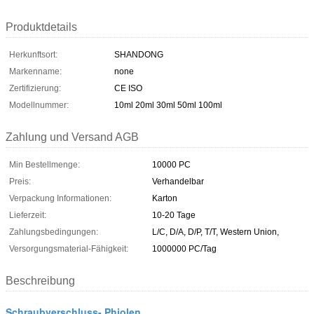
Produktdetails
Herkunftsort:
SHANDONG
Markenname:
none
Zertifizierung:
CE ISO
Modellnummer:
10ml 20ml 30ml 50ml 100ml
Zahlung und Versand AGB
Min Bestellmenge:
10000 PC
Preis:
Verhandelbar
Verpackung Informationen:
Karton
Lieferzeit:
10-20 Tage
Zahlungsbedingungen:
L/C, D/A, D/P, T/T, Western Union,
Versorgungsmaterial-Fähigkeit:
1000000 PC/Tag
Beschreibung
Schraubverschluss- Phiolen