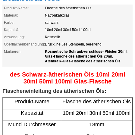
Produkt-Name:
Flasche des ätherischen Öls
Material:
Natronkalkglas
Farbe:
schwarz
Kapazität:
10ml 20ml 30ml 50ml 100ml
Anwendung:
Kosmetik
Oberflächenbehandlung:
Druck, heißes Stempeln, bereifend
Kosmetische Schraubverschluss- Phiolen 20ml
Markieren:
,
Glas-Flasche des ätherischen Öls 20ml
,
Atemkalk-Glas-Flasche des ätherischen Öls
des Schwarz-ätherischen Öls 10ml 20ml
30ml 50ml 100ml Glas-Flasche
Flascheneinleitung des ätherischen Öls:
Produkt-Name
Flasche des ätherischen Öls
Kapazität
10ml 20ml 30ml 50ml 100ml
Mund-Durchmesser
18mm