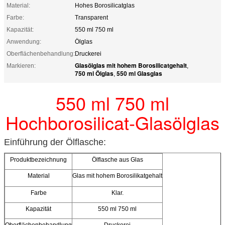
Material:
Hohes Borosilicatglas
Farbe:
Transparent
Kapazität:
550 ml 750 ml
Anwendung:
Ölglas
Oberflächenbehandlung:
Druckerei
Glasölglas mit hohem Borosilicatgehalt
Markieren:
,
750 ml Ölglas
550 ml Glasglas
,
550 ml 750 ml
Hochborosilicat-Glasölglas
Einführung der Ölflasche:
Produktbezeichnung
Ölflasche aus Glas
Material
Glas mit hohem Borosilikatgehalt
Farbe
Klar.
Kapazität
550 ml 750 ml
Oberflächenbehandlung
Druckerei